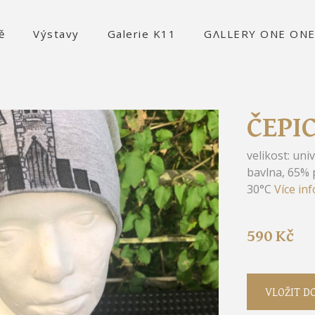
ě
Výstavy
Galerie K11
GΛLLERY ONE ON
ČEPI
velikost: uni
bavlna, 65% p
30°C
Více inf
590 Kč