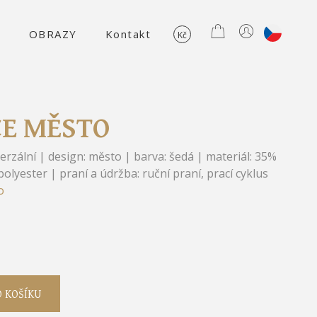
E
OBRAZY
Kontakt
CE MĚSTO
verzální | design: město | barva: šedá | materiál: 35%
olyester | praní a údržba: ruční praní, prací cyklus
o