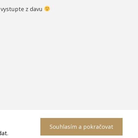
a vystupte z davu
Souhlasím a pokračovat
dat.