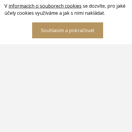
V
informacích o souborech cookies
se dozvíte, pro jaké
účely cookies využíváme a jak s nimi nakládat.
Souhlasím a pokračovat
Dokumenty
GDPR
Reklamace a vrácení zboží
Obchodní podmínky
Sociální sítě