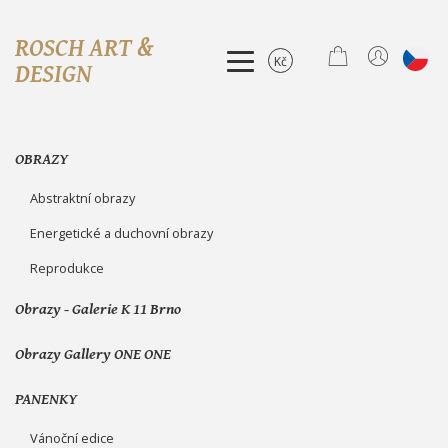
ROSCH ART &
DESIGN
O mně
OBRAZY
Výstavy
Abstraktní obrazy
Galerie K11
Energetické a duchovní obrazy
Reprodukce
GΛLLERY ONE ONE
Obrazy - Galerie K 11 Brno
OBRAZY
Obrazy Gallery ONE ONE
Kontakt
PANENKY
Vánoční edice